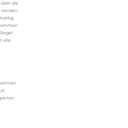
über die
n werden.
tzeitig
genommen
 Regel
 alle
rnehmen
tzt
xperten