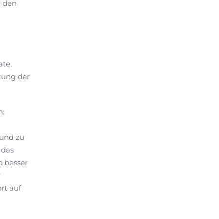
r den
ate,
zung der
h:
e
 und zu
 das
o besser
r
rt auf