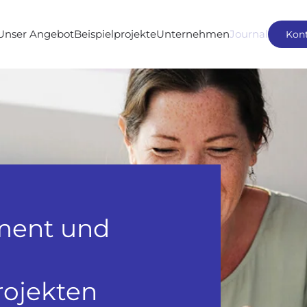
Unser Angebot
Beispielprojekte
Unternehmen
Journal
Kon
ment und
rojekten