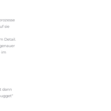
n
prozesse
f sie
m Detail.
 genauer
e im
st dann
nugget“