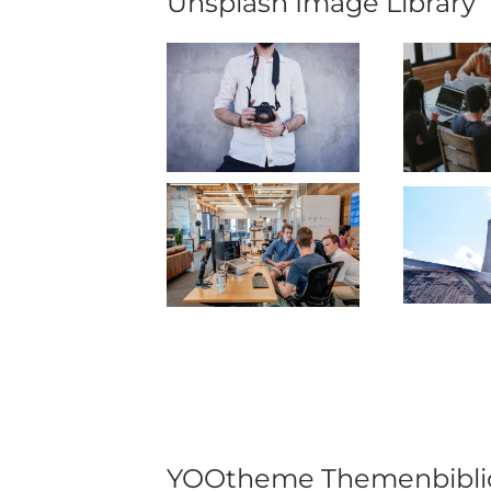
Unsplash Image Library
YOOtheme Themenbibli