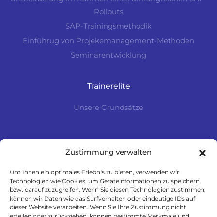
Rollouts
SAP-Trainingsmethodik
Einführug von Projekemanagement-Methoden
Seminarentwicklung
Trainerelite
Unsere Grundsätze
Zustimmung verwalten
Datenschutz
Impressum
Um Ihnen ein optimales Erlebnis zu bieten, verwenden wir
Technologien wie Cookies, um Geräteinformationen zu speichern
Unsere allgemeinen Geschäftsbedingungen
bzw. darauf zuzugreifen. Wenn Sie diesen Technologien zustimmen,
können wir Daten wie das Surfverhalten oder eindeutige IDs auf
Bildrechte
dieser Website verarbeiten. Wenn Sie Ihre Zustimmung nicht
erteilen oder zurückziehen, können bestimmte Merkmale und